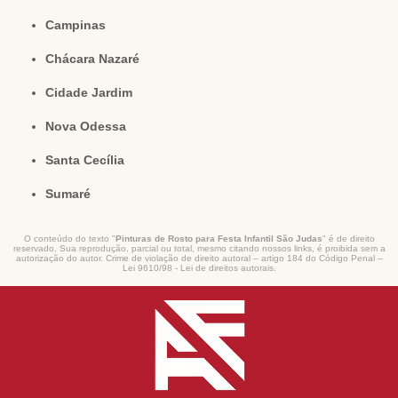
Campinas
Chácara Nazaré
Cidade Jardim
Nova Odessa
Santa Cecília
Sumaré
O conteúdo do texto "
Pinturas de Rosto para Festa Infantil São Judas
" é de direito
reservado. Sua reprodução, parcial ou total, mesmo citando nossos links, é proibida sem a
autorização do autor. Crime de violação de direito autoral – artigo 184 do Código Penal –
Lei 9610/98 - Lei de direitos autorais
.