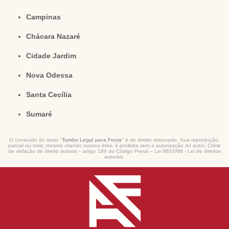
Campinas
Chácara Nazaré
Cidade Jardim
Nova Odessa
Santa Cecília
Sumaré
O conteúdo do texto "
Tombo Legal para Festa
" é de direito reservado. Sua reprodução,
parcial ou total, mesmo citando nossos links, é proibida sem a autorização do autor. Crime
de violação de direito autoral – artigo 184 do Código Penal –
Lei 9610/98 - Lei de direitos
autorais
.