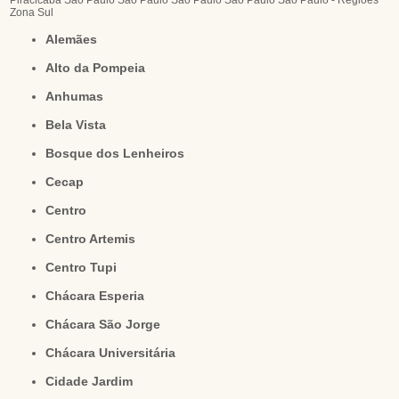
Piracicaba
São Paulo
São Paulo
São Paulo
São Paulo
São Paulo - Regiões
Zona Sul
Alemães
Alto da Pompeia
Anhumas
Bela Vista
Bosque dos Lenheiros
Cecap
Centro
Centro Artemis
Centro Tupi
Chácara Esperia
Chácara São Jorge
Chácara Universitária
Cidade Jardim