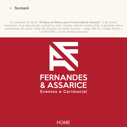
Sumaré
O conteúdo do texto "
Pintura no Rosto para Festa Infantil Sumaré
" é de direito
reservado. Sua reprodução, parcial ou total, mesmo citando nossos links, é proibida sem a
autorização do autor. Crime de violação de direito autoral – artigo 184 do Código Penal –
Lei 9610/98 - Lei de direitos autorais
.
HOME