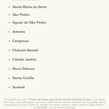
Santa Maria da Serra
São Pedro.
Águas de São Pedro
Artemis
Campinas
Chácara Nazaré
Cidade Jardim
Nova Odessa
Santa Cecília
Sumaré
O conteúdo do texto "
Pintura de Rosto para Festa Junina Contratar Centro
" é de direito
reservado. Sua reprodução, parcial ou total, mesmo citando nossos links, é proibida sem a
autorização do autor. Crime de violação de direito autoral – artigo 184 do Código Penal –
Lei 9610/98 - Lei de direitos autorais
.