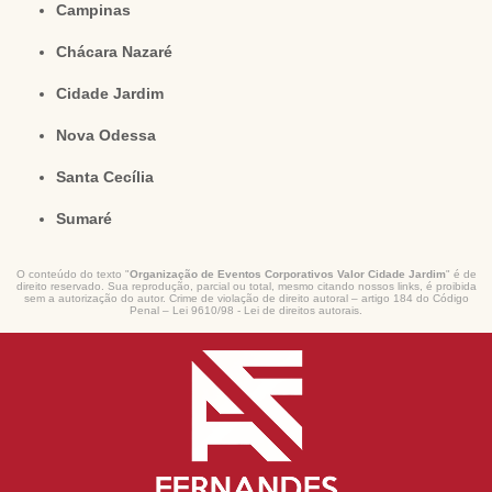
Campinas
Chácara Nazaré
Cidade Jardim
Nova Odessa
Santa Cecília
Sumaré
O conteúdo do texto "
Organização de Eventos Corporativos Valor Cidade Jardim
" é de
direito reservado. Sua reprodução, parcial ou total, mesmo citando nossos links, é proibida
sem a autorização do autor. Crime de violação de direito autoral – artigo 184 do Código
Penal –
Lei 9610/98 - Lei de direitos autorais
.