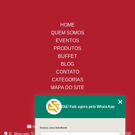
HOME
QUEM SOMOS
EVENTOS
PRODUTOS
BUFFET
BLOG
CONTATO
CATEGORIAS
MAPA DO SITE
(19) 3428-8443
Olá! Fale agora pelo WhatsApp
(19) 99652-9009
(19) 99138-9153
fernandes.assaricelocacao@uol.com.br
Insira seu telefone
R. Marcelo Tupinamba nº 244 - Jd. Santa CecíliaPiracicaba - SP