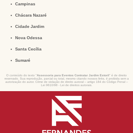
Campinas
Chácara Nazaré
Cidade Jardim
Nova Odessa
Santa Cecília
Sumaré
O conteúdo do texto "
Assessoria para Eventos Contratar Jardim Estoril
" é de direito
reservado. Sua reprodução, parcial ou total, mesmo citando nossos links, é proibida sem a
autorização do autor. Crime de violação de direito autoral – artigo 184 do Código Penal –
Lei 9610/98 - Lei de direitos autorais
.