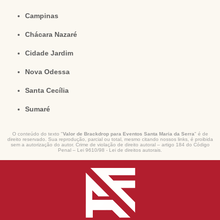
Campinas
Chácara Nazaré
Cidade Jardim
Nova Odessa
Santa Cecília
Sumaré
O conteúdo do texto "
Valor de Brackdrop para Eventos Santa Maria da Serra
" é de
direito reservado. Sua reprodução, parcial ou total, mesmo citando nossos links, é proibida
sem a autorização do autor. Crime de violação de direito autoral – artigo 184 do Código
Penal –
Lei 9610/98 - Lei de direitos autorais
.