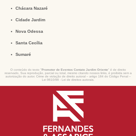
Chácara Nazaré
Cidade Jardim
Nova Odessa
Santa Cecília
Sumaré
O conteúdo do texto "
Promotor de Eventos Contato Jardim Oriente
" é de direito
reservado. Sua reprodução, parcial ou total, mesmo citando nossos links, é proibida sem a
autorização do autor. Crime de violação de direito autoral – artigo 184 do Código Penal –
Lei 9610/98 - Lei de direitos autorais
.