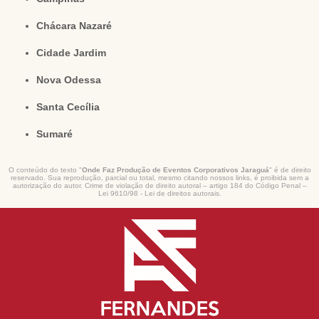
Chácara Nazaré
Cidade Jardim
Nova Odessa
Santa Cecília
Sumaré
O conteúdo do texto "
Onde Faz Produção de Eventos Corporativos Jaraguá
" é de direito
reservado. Sua reprodução, parcial ou total, mesmo citando nossos links, é proibida sem a
autorização do autor. Crime de violação de direito autoral – artigo 184 do Código Penal –
Lei 9610/98 - Lei de direitos autorais
.