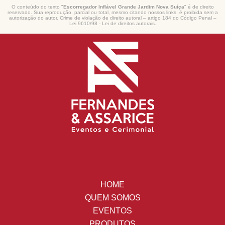
O conteúdo do texto "
Escorregador Inflável Grande Jardim Nova Suíça
" é de direito
reservado. Sua reprodução, parcial ou total, mesmo citando nossos links, é proibida sem a
autorização do autor. Crime de violação de direito autoral – artigo 184 do Código Penal –
Lei 9610/98 - Lei de direitos autorais
.
HOME
QUEM SOMOS
EVENTOS
PRODUTOS