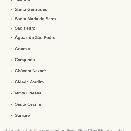
Saltinho
Santa Gertrudes
Santa Maria da Serra
São Pedro.
Águas de São Pedro
Artemis
Campinas
Chácara Nazaré
Cidade Jardim
Nova Odessa
Santa Cecília
Sumaré
O conteúdo do texto "
Escorregador Inflável Grande Aluguel Nova Odessa
" é de direito