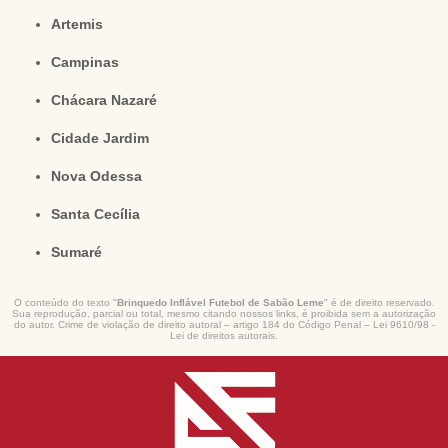
Artemis
Campinas
Chácara Nazaré
Cidade Jardim
Nova Odessa
Santa Cecília
Sumaré
O conteúdo do texto "
Brinquedo Inflável Futebol de Sabão Leme
" é de direito reservado.
Sua reprodução, parcial ou total, mesmo citando nossos links, é proibida sem a autorização
do autor. Crime de violação de direito autoral – artigo 184 do Código Penal –
Lei 9610/98 -
Lei de direitos autorais
.