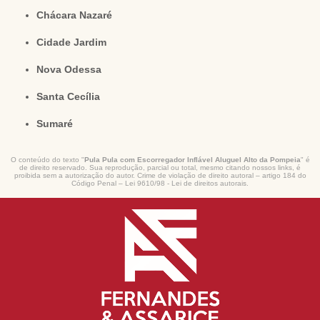
Chácara Nazaré
Cidade Jardim
Nova Odessa
Santa Cecília
Sumaré
O conteúdo do texto "
Pula Pula com Escorregador Inflável Aluguel Alto da Pompeia
" é
de direito reservado. Sua reprodução, parcial ou total, mesmo citando nossos links, é
proibida sem a autorização do autor. Crime de violação de direito autoral – artigo 184 do
Código Penal –
Lei 9610/98 - Lei de direitos autorais
.