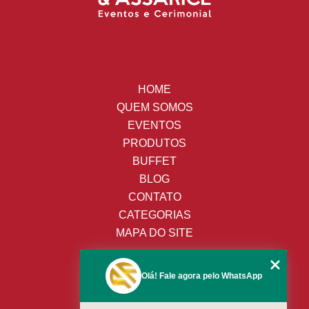
HOME
QUEM SOMOS
EVENTOS
PRODUTOS
BUFFET
BLOG
CONTATO
CATEGORIAS
MAPA DO SITE
(19) 3428-8443
Olá! Fale agora pelo WhatsApp
(19) 99652-9009
(19) 99138-9153