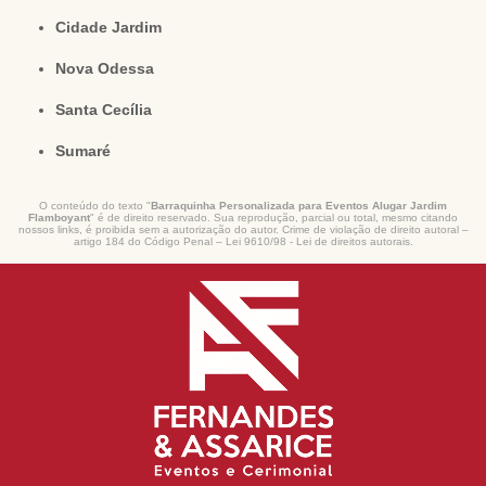
Cidade Jardim
Nova Odessa
Santa Cecília
Sumaré
O conteúdo do texto "
Barraquinha Personalizada para Eventos Alugar Jardim
Flamboyant
" é de direito reservado. Sua reprodução, parcial ou total, mesmo citando
nossos links, é proibida sem a autorização do autor. Crime de violação de direito autoral –
artigo 184 do Código Penal –
Lei 9610/98 - Lei de direitos autorais
.