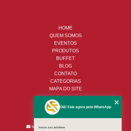
HOME
QUEM SOMOS
EVENTOS
PRODUTOS
BUFFET
BLOG
CONTATO
CATEGORIAS
MAPA DO SITE
(19) 3428-8443
Olá! Fale agora pelo WhatsApp
(19) 99652-9009
(19) 99138-9153
fernandes.assaricelocacao@uol.com.br
Insira seu telefone