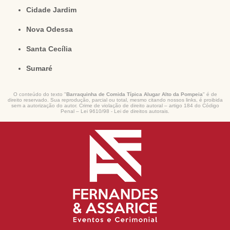
Cidade Jardim
Nova Odessa
Santa Cecília
Sumaré
O conteúdo do texto "
Barraquinha de Comida Típica Alugar Alto da Pompeia
" é de
direito reservado. Sua reprodução, parcial ou total, mesmo citando nossos links, é proibida
sem a autorização do autor. Crime de violação de direito autoral – artigo 184 do Código
Penal –
Lei 9610/98 - Lei de direitos autorais
.