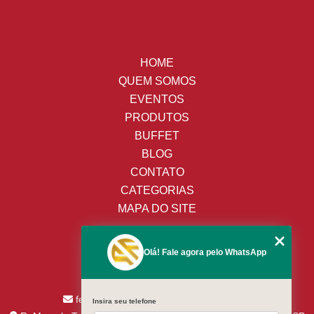
HOME
QUEM SOMOS
EVENTOS
PRODUTOS
BUFFET
BLOG
CONTATO
CATEGORIAS
MAPA DO SITE
(19) 3428-8443
Olá! Fale agora pelo WhatsApp
(19) 99652-9009
(19) 99138-9153
fernandes.assaricelocacao@uol.com.br
Insira seu telefone