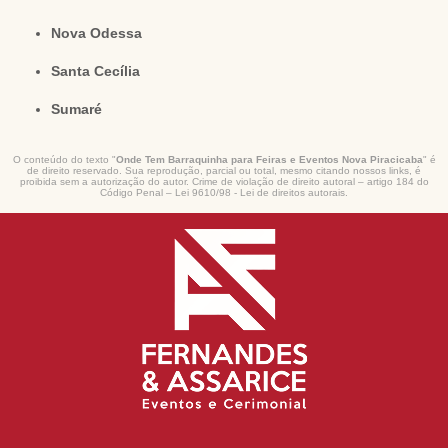
Nova Odessa
Santa Cecília
Sumaré
O conteúdo do texto "
Onde Tem Barraquinha para Feiras e Eventos Nova Piracicaba
" é
de direito reservado. Sua reprodução, parcial ou total, mesmo citando nossos links, é
proibida sem a autorização do autor. Crime de violação de direito autoral – artigo 184 do
Código Penal –
Lei 9610/98 - Lei de direitos autorais
.