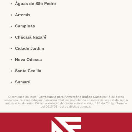
Águas de São Pedro
Artemis
Campinas
Chácara Nazaré
Cidade Jardim
Nova Odessa
Santa Cecília
Sumaré
O conteúdo do texto "
Barraquinha para Aniversário Irmãos Camolesi
" é de direito
reservado. Sua reprodução, parcial ou total, mesmo citando nossos links, é proibida sem a
autorização do autor. Crime de violação de direito autoral – artigo 184 do Código Penal –
Lei 9610/98 - Lei de direitos autorais
.