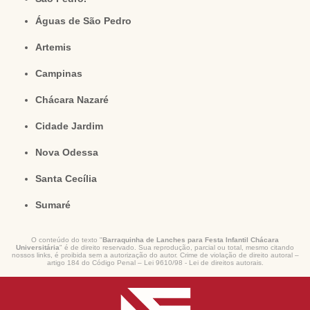
Águas de São Pedro
Artemis
Campinas
Chácara Nazaré
Cidade Jardim
Nova Odessa
Santa Cecília
Sumaré
O conteúdo do texto "
Barraquinha de Lanches para Festa Infantil Chácara
Universitária
" é de direito reservado. Sua reprodução, parcial ou total, mesmo citando
nossos links, é proibida sem a autorização do autor. Crime de violação de direito autoral –
artigo 184 do Código Penal –
Lei 9610/98 - Lei de direitos autorais
.