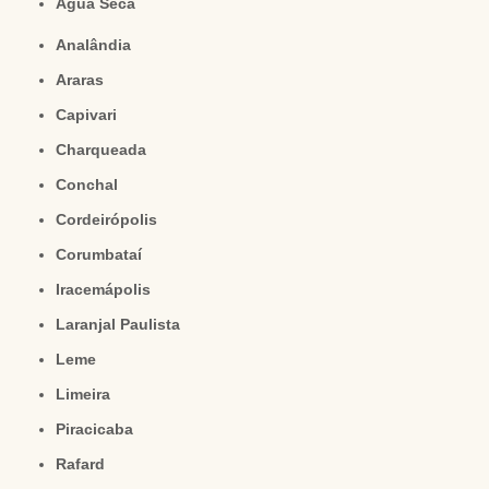
Água Seca
Analândia
Araras
Capivari
Charqueada
Conchal
Cordeirópolis
Corumbataí
Iracemápolis
Laranjal Paulista
Leme
Limeira
Piracicaba
Rafard