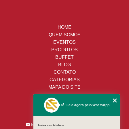
HOME
QUEM SOMOS
EVENTOS
PRODUTOS
BUFFET
BLOG
CONTATO
CATEGORIAS
MAPA DO SITE
(19) 3428-8443
Olá! Fale agora pelo WhatsApp
(19) 99652-9009
(19) 99138-9153
fernandes.assaricelocacao@uol.com.br
Insira seu telefone