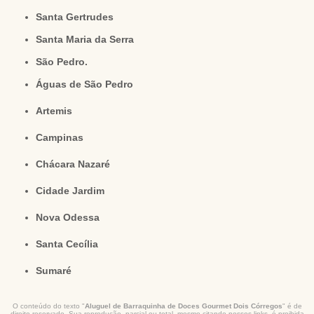
Santa Gertrudes
Santa Maria da Serra
São Pedro.
Águas de São Pedro
Artemis
Campinas
Chácara Nazaré
Cidade Jardim
Nova Odessa
Santa Cecília
Sumaré
O conteúdo do texto "
Aluguel de Barraquinha de Doces Gourmet Dois Córregos
" é de
direito reservado. Sua reprodução, parcial ou total, mesmo citando nossos links, é proibida