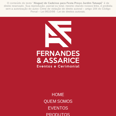
O conteúdo do texto "
Aluguel de Cadeiras para Festa Preço Jardim Tatuapé
" é de
direito reservado. Sua reprodução, parcial ou total, mesmo citando nossos links, é proibida
sem a autorização do autor. Crime de violação de direito autoral – artigo 184 do Código
Penal –
Lei 9610/98 - Lei de direitos autorais
.
HOME
QUEM SOMOS
EVENTOS
PRODUTOS