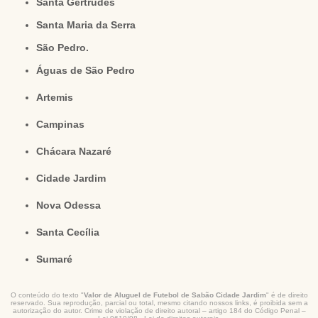
Santa Gertrudes
Santa Maria da Serra
São Pedro.
Águas de São Pedro
Artemis
Campinas
Chácara Nazaré
Cidade Jardim
Nova Odessa
Santa Cecília
Sumaré
O conteúdo do texto "
Valor de Aluguel de Futebol de Sabão Cidade Jardim
" é de direito
reservado. Sua reprodução, parcial ou total, mesmo citando nossos links, é proibida sem a
autorização do autor. Crime de violação de direito autoral – artigo 184 do Código Penal –