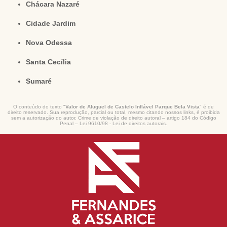
Chácara Nazaré
Cidade Jardim
Nova Odessa
Santa Cecília
Sumaré
O conteúdo do texto "
Valor de Aluguel de Castelo Inflável Parque Bela Vista
" é de
direito reservado. Sua reprodução, parcial ou total, mesmo citando nossos links, é proibida
sem a autorização do autor. Crime de violação de direito autoral – artigo 184 do Código
Penal –
Lei 9610/98 - Lei de direitos autorais
.