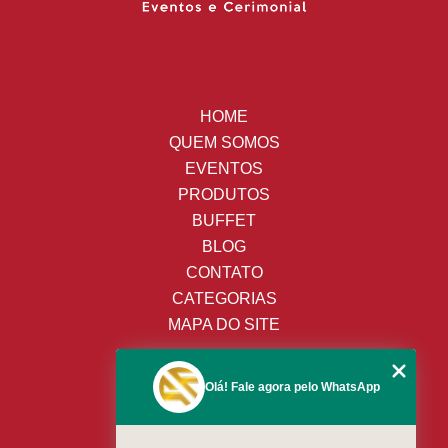
HOME
QUEM SOMOS
EVENTOS
PRODUTOS
BUFFET
BLOG
CONTATO
CATEGORIAS
MAPA DO SITE
(19) 3428-8443
Olá! Fale agora pelo WhatsApp
(19) 99652-9009
(19) 99138-9153