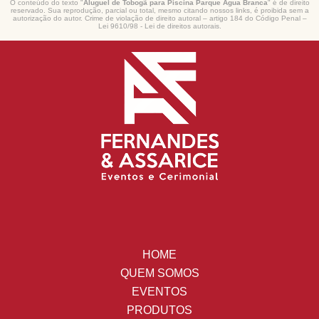
O conteúdo do texto "
Aluguel de Tobogã para Piscina Parque Água Branca
" é de direito
reservado. Sua reprodução, parcial ou total, mesmo citando nossos links, é proibida sem a
autorização do autor. Crime de violação de direito autoral – artigo 184 do Código Penal –
Lei 9610/98 - Lei de direitos autorais
.
HOME
QUEM SOMOS
EVENTOS
PRODUTOS