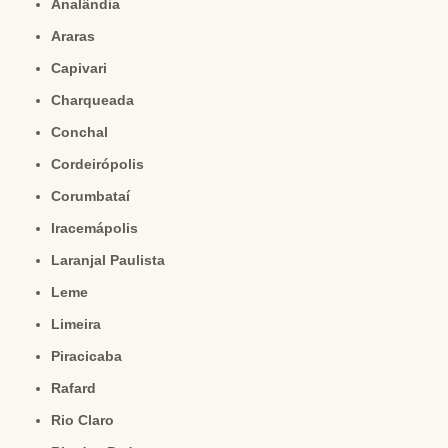
Analândia
Araras
Capivari
Charqueada
Conchal
Cordeirópolis
Corumbataí
Iracemápolis
Laranjal Paulista
Leme
Limeira
Piracicaba
Rafard
Rio Claro