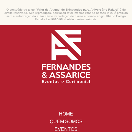
O conteúdo do texto "
Valor de Aluguel de Brinquedos para Aniversário Rafard
" é de
direito reservado. Sua reprodução, parcial ou total, mesmo citando nossos links, é proibida
sem a autorização do autor. Crime de violação de direito autoral – artigo 184 do Código
Penal –
Lei 9610/98 - Lei de direitos autorais
.
HOME
QUEM SOMOS
EVENTOS