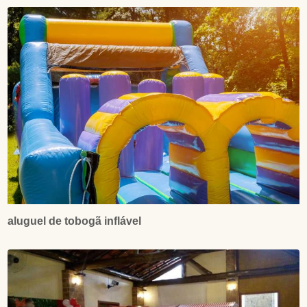
aluguel de tobogã inflável