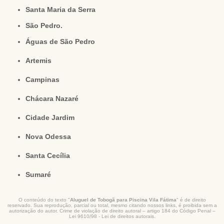
Santa Maria da Serra
São Pedro.
Águas de São Pedro
Artemis
Campinas
Chácara Nazaré
Cidade Jardim
Nova Odessa
Santa Cecília
Sumaré
O conteúdo do texto "
Aluguel de Tobogã para Piscina Vila Fátima
" é de direito
reservado. Sua reprodução, parcial ou total, mesmo citando nossos links, é proibida sem a
autorização do autor. Crime de violação de direito autoral – artigo 184 do Código Penal –
Lei 9610/98 - Lei de direitos autorais
.