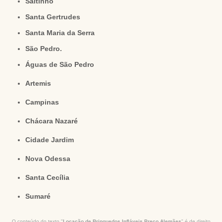
Saltinho
Santa Gertrudes
Santa Maria da Serra
São Pedro.
Águas de São Pedro
Artemis
Campinas
Chácara Nazaré
Cidade Jardim
Nova Odessa
Santa Cecília
Sumaré
O conteúdo do texto "
Locação de Brinquedos Infláveis Preço Alemães
" é de direito