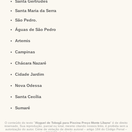
Santa Gertrudes
Santa Maria da Serra
São Pedro.
Águas de São Pedro
Artemis
Campinas
Chácara Nazaré
Cidade Jardim
Nova Odessa
Santa Cecília
Sumaré
O conteúdo do texto "
Aluguel de Tobogã para Piscina Preço Monte Líbano
" é de direito
reservado. Sua reprodução, parcial ou total, mesmo citando nossos links, é proibida sem a
autorização do autor. Crime de violação de direito autoral – artigo 184 do Código Penal –