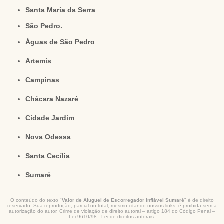
Santa Maria da Serra
São Pedro.
Águas de São Pedro
Artemis
Campinas
Chácara Nazaré
Cidade Jardim
Nova Odessa
Santa Cecília
Sumaré
O conteúdo do texto "
Valor de Aluguel de Escorregador Inflável Sumaré
" é de direito
reservado. Sua reprodução, parcial ou total, mesmo citando nossos links, é proibida sem a
autorização do autor. Crime de violação de direito autoral – artigo 184 do Código Penal –
Lei 9610/98 - Lei de direitos autorais
.