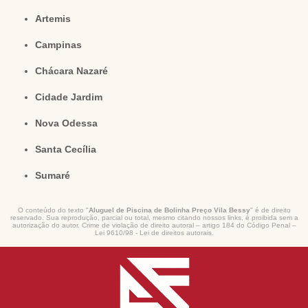
Artemis
Campinas
Chácara Nazaré
Cidade Jardim
Nova Odessa
Santa Cecília
Sumaré
O conteúdo do texto "
Aluguel de Piscina de Bolinha Preço Vila Bessy
" é de direito
reservado. Sua reprodução, parcial ou total, mesmo citando nossos links, é proibida sem a
autorização do autor. Crime de violação de direito autoral – artigo 184 do Código Penal –
Lei 9610/98 - Lei de direitos autorais
.