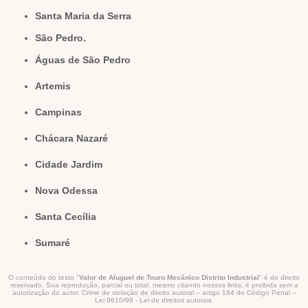
Santa Maria da Serra
São Pedro.
Águas de São Pedro
Artemis
Campinas
Chácara Nazaré
Cidade Jardim
Nova Odessa
Santa Cecília
Sumaré
O conteúdo do texto "
Valor de Aluguel de Touro Mecânico Distrito Industrial
" é de direito
reservado. Sua reprodução, parcial ou total, mesmo citando nossos links, é proibida sem a
autorização do autor. Crime de violação de direito autoral – artigo 184 do Código Penal –
Lei 9610/98 - Lei de direitos autorais
.