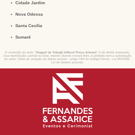
Cidade Jardim
Nova Odessa
Santa Cecília
Sumaré
O conteúdo do texto "
Aluguel de Tobogã Inflável Preço Artemis
" é de direito reservado.
Sua reprodução, parcial ou total, mesmo citando nossos links, é proibida sem a autorização
do autor. Crime de violação de direito autoral – artigo 184 do Código Penal –
Lei 9610/98 -
Lei de direitos autorais
.