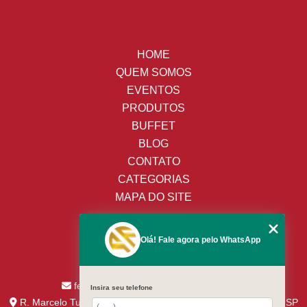
HOME
QUEM SOMOS
EVENTOS
PRODUTOS
BUFFET
BLOG
CONTATO
CATEGORIAS
MAPA DO SITE
(19) 3428-8443
Olá! Fale agora pelo WhatsApp
(19) 99652-9009
(19) 99138-9153
fernandes.assaricelocacao@uol.com.br
Insira seu telefone
R. Marcelo Tupinamba nº 244 - Jd. Santa CecíliaPiracicaba - SP