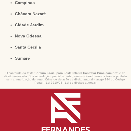
Campinas
Chácara Nazaré
Cidade Jardim
Nova Odessa
Santa Cecília
Sumaré
O conteúdo do texto "
Pintura Facial para Festa Infantil Contratar Piracicamirim
" é de
direito reservado. Sua reprodução, parcial ou total, mesmo citando nossos links, é proibida
sem a autorização do autor. Crime de violação de direito autoral – artigo 184 do Código
Penal –
Lei 9610/98 - Lei de direitos autorais
.