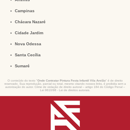
Campinas
Chácara Nazaré
Cidade Jardim
Nova Odessa
Santa Cecília
Sumaré
O conteúdo do texto "
Onde Contratar Pintura Festa Infantil Vila Areião
" é de direito
reservado. Sua reprodução, parcial ou total, mesmo citando nossos links, é proibida sem a
autorização do autor. Crime de violação de direito autoral – artigo 184 do Código Penal –
Lei 9610/98 - Lei de direitos autorais
.