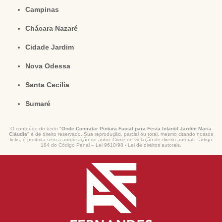
Campinas
Chácara Nazaré
Cidade Jardim
Nova Odessa
Santa Cecília
Sumaré
O conteúdo do texto "
Onde Contratar Pintura Facial para Festa Infantil Jardim Maria
Cláudia
" é de direito reservado. Sua reprodução, parcial ou total, mesmo citando nossos
links, é proibida sem a autorização do autor. Crime de violação de direito autoral – artigo
184 do Código Penal –
Lei 9610/98 - Lei de direitos autorais
.