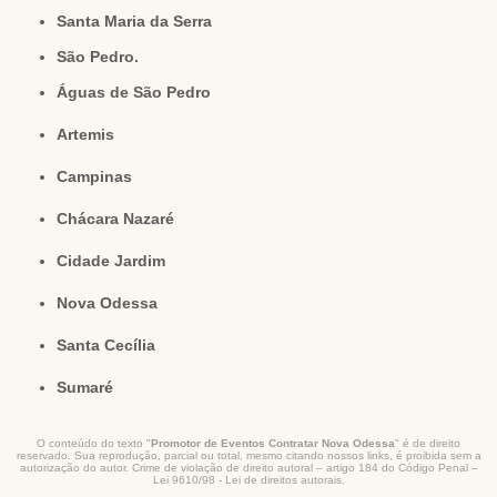
Santa Maria da Serra
São Pedro.
Águas de São Pedro
Artemis
Campinas
Chácara Nazaré
Cidade Jardim
Nova Odessa
Santa Cecília
Sumaré
O conteúdo do texto "
Promotor de Eventos Contratar Nova Odessa
" é de direito
reservado. Sua reprodução, parcial ou total, mesmo citando nossos links, é proibida sem a
autorização do autor. Crime de violação de direito autoral – artigo 184 do Código Penal –
Lei 9610/98 - Lei de direitos autorais
.