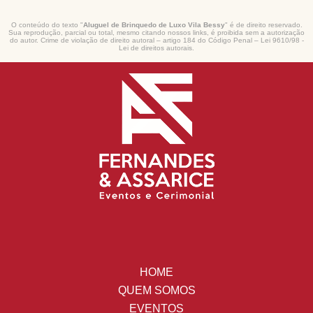
O conteúdo do texto "
Aluguel de Brinquedo de Luxo Vila Bessy
" é de direito reservado.
Sua reprodução, parcial ou total, mesmo citando nossos links, é proibida sem a autorização
do autor. Crime de violação de direito autoral – artigo 184 do Código Penal –
Lei 9610/98 -
Lei de direitos autorais
.
HOME
QUEM SOMOS
EVENTOS