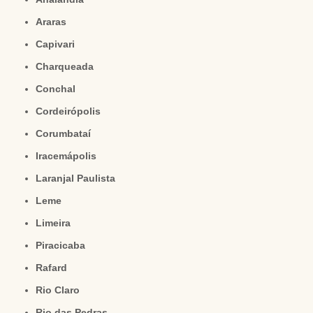
Araras
Capivari
Charqueada
Conchal
Cordeirópolis
Corumbataí
Iracemápolis
Laranjal Paulista
Leme
Limeira
Piracicaba
Rafard
Rio Claro
Rio das Pedras